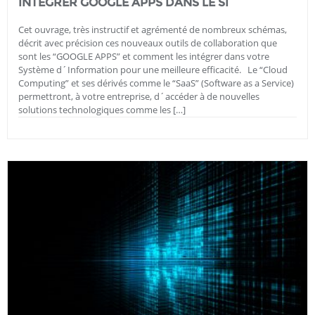
INTÉGRER GOOGLE APPS DANS LE SI
Cet ouvrage, très instructif et agrémenté de nombreux schémas,
décrit avec précision ces nouveaux outils de collaboration que
sont les “GOOGLE APPS” et comment les intégrer dans votre
Système d´Information pour une meilleure efficacité. Le “Cloud
Computing” et ses dérivés comme le “SaaS” (Software as a Service)
permettront, à votre entreprise, d´accéder à de nouvelles
solutions technologiques comme les […]