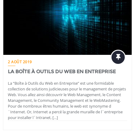
2 AOÛT 2019
LA BOÎTE À OUTILS DU WEB EN ENTREPRISE
La “Boîte à Outils du Web en Entreprise” est une formidable
collection de solutions judicieuses pour le management de projets
Web. Vous allez ainsi découvrir le Web Management, le Content
Management, le Community Management et le WebMastering.
Pour de nombreux êtres humains, le web est synonyme d
´Internet. Or, Internet a percé la grande muraille de l´entreprise
pour installer l´Intranet, […]