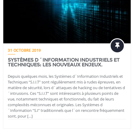
31 OCTOBRE 2019
SYSTÈMES D´INFORMATION INDUSTRIELS ET
TECHNIQUES: LES NOUVEAUX ENJEUX.
Depuis quelques mois, les Systèmes d´Information Industriels et
Techniques “S.I.I.T” sont régulièrement mis à rudes épreuves, en
matière de sécurité, lors d´attaques de hacking ou de tentatives d
´intrusions. Ces “S.I.I.T” sont intéressants à plusieurs points de
vue, notamment techniques et fonctionnels, du fait de leurs
complexités méconnues et originales. Les Systèmes d
´Information “S.I” traditionnels que l´on rencontre fréquemment
sont, pour […]