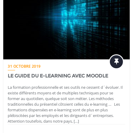
31 OCTOBRE 2019
LE GUIDE DU E-LEARNING AVEC MOODLE
La formation professionnelle et ses outils ne cessent d´évoluer. Il
existe différents moyens et de multiples techniques pour se
former au quotidien, quelque soit son métier. Les méthodes
traditionnelles du présentiel côtoient celles du e-learning … Les
formations dispensées en e-learning sont de plus en plus
plébiscitées par les employés et les dirigeants d´entreprises.
Attention toutefois, dans notre pays, […]