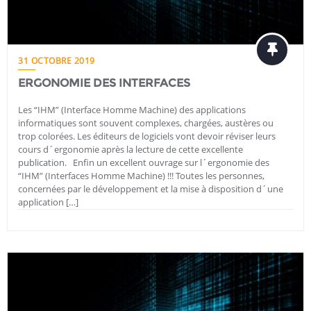
31 OCTOBRE 2019
ERGONOMIE DES INTERFACES
Les “IHM” (Interface Homme Machine) des applications
informatiques sont souvent complexes, chargées, austères ou
trop colorées. Les éditeurs de logiciels vont devoir réviser leurs
cours d´ergonomie après la lecture de cette excellente
publication. Enfin un excellent ouvrage sur l´ergonomie des
“IHM” (Interfaces Homme Machine) !!! Toutes les personnes,
concernées par le développement et la mise à disposition d´une
application […]