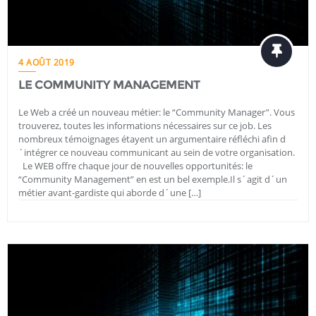
4 AOÛT 2019
LE COMMUNITY MANAGEMENT
Le Web a créé un nouveau métier: le “Community Manager”. Vous
trouverez, toutes les informations nécessaires sur ce job. Les
nombreux témoignages étayent un argumentaire réfléchi afin d
´intégrer ce nouveau communicant au sein de votre organisation.
Le WEB offre chaque jour de nouvelles opportunités: le
“Community Management” en est un bel exemple.Il s´agit d´un
métier avant-gardiste qui aborde d´une […]