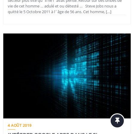
secteur plus vite qu´il ne l´avait pensé. Retour sur des bribes de
vie de cet homme … adulé et ou détesté … Steve Jobs nous a
quitté le 5 Octobre 2011 à l´âge de 56 ans. Cet homme, […]
4 AOÛT 2019